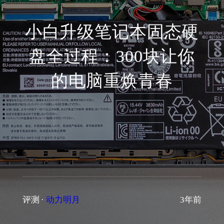
小白升级笔记本固态硬
盘全过程：300块让你
的电脑重焕青春
评测
·
动力明月
3年前