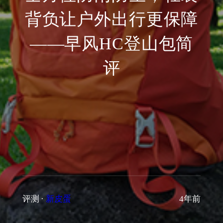
背负让户外出行更保障
——早风HC登山包简
评
评测
·
新皮蛋
4年前