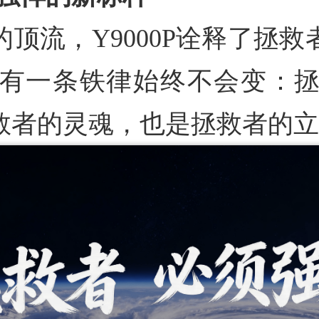
顶流，Y9000P诠释了拯
有一条铁律始终不会变：
救者的灵魂，也是拯救者的立