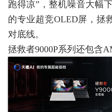
跑得凉”，整机噪音大幅下降
的专业超竞OLED屏，拯
对底线。
拯救者9000P系列还包含AM