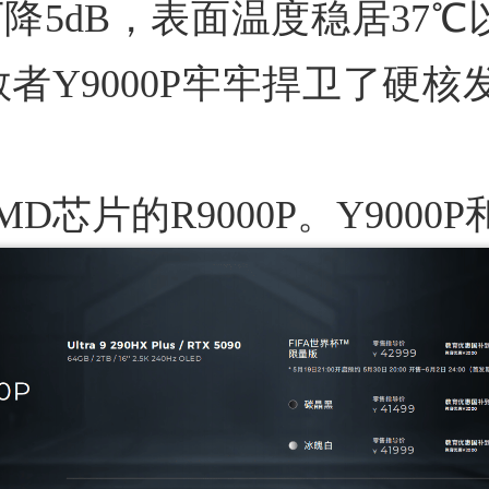
5dB，表面温度稳居37℃以
救者Y9000P牢牢捍卫了硬
D芯片的R9000P。Y9000P