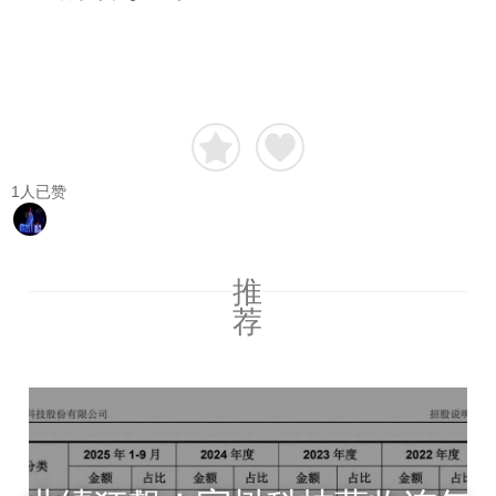
1
人已赞
推
荐