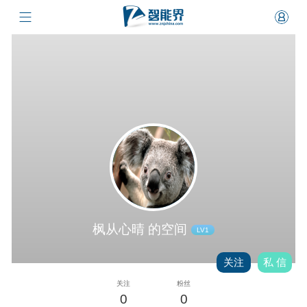
枫从心晴 的空间
LV1
关注
私 信
关注
粉丝
0
0