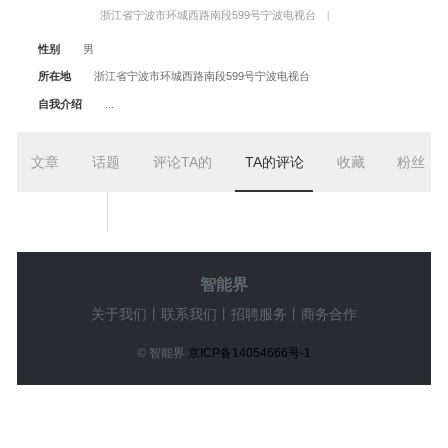
浙江省宁波市环城西路南段599号宁波电视台
|
性别
男
所在地
浙江省宁波市环城西路南段599号宁波电视台
自我介绍
...
文章
话题
评论TA的
TA的评论
收藏
粉丝
智能界
关于我们
丨
联系我们
丨
招聘服务
丨
商务合作
© 智能界
京ICP备14054666号-1