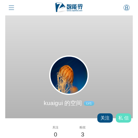
kuaigui 的空间
LV1
关注
私 信
关注
粉丝
0
3