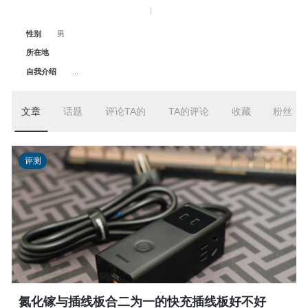
|
性别
男
所在地
自我介绍
...
文章
话题
评论TA的
TA的评论
收藏
粉丝
评测
氮化镓与插线板合二为一的快充插线板好不好