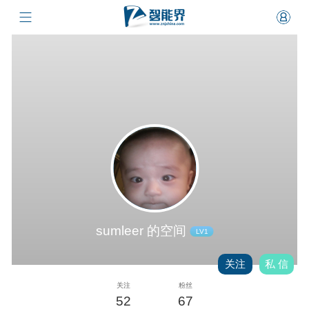
sumleer 的空间
LV1
关注
私 信
关注
粉丝
52
67