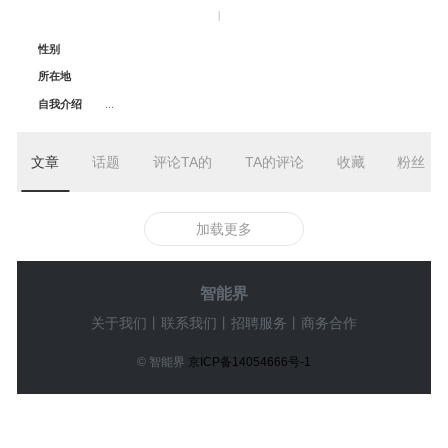
|
性别
所在地
自我介绍
...
文章
话题
评论TA的
TA的评论
收藏
粉丝
加载更多
智能界
关于我们
丨
联系我们
丨
招聘服务
丨
商务合作
© 智能界
京ICP备14054666号-1