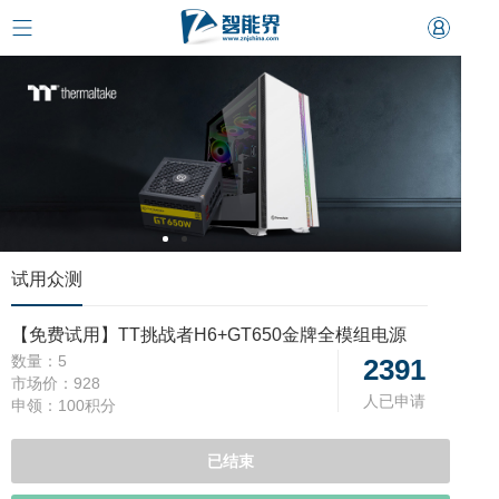
试用众测
【免费试用】TT挑战者H6+GT650金牌全模组电源
数量：
5
2391
市场价：
928
人已申请
申领：
100积分
已结束